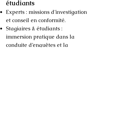
étudiants
Experts : missions d’investigation
et conseil en conformité.
Stagiaires & étudiants :
immersion pratique dans la
conduite d’enquêtes et la
promotion de l’intégrité.
Candidatures : envoyez lettre de
motivation + CV à
integrite@omsac.org
Retour