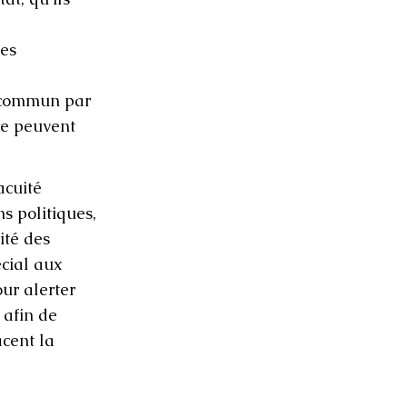
les
t commun par
que peuvent
acuité
s politiques,
ité des
écial aux
ur alerter
 afin de
acent la