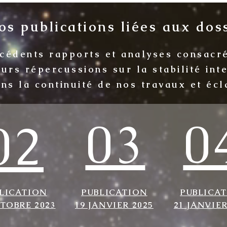
s publications liées aux doss
écédents rapports et analyses consacr
eurs répercussions sur la stabilité in
ans la continuité de nos travaux et écl
03
0
02
LICATION
PUBLICATION
PUBLICA
CTOBRE 2023
19 JANVIER 2025
21 JANVIER