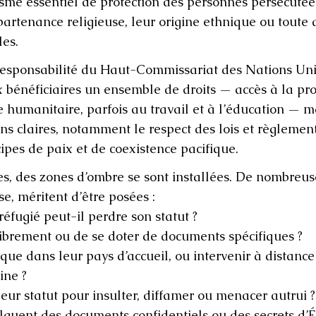
isme essentiel de protection des personnes persécutée
partenance religieuse, leur origine ethnique ou toute 
les.
a responsabilité du Haut-Commissariat des Nations Uni
 bénéficiaires un ensemble de droits — accès à la pro
e humanitaire, parfois au travail et à l’éducation — ma
ns claires, notamment le respect des lois et règlemen
cipes de paix et de coexistence pacifique.
es, des zones d’ombre se sont installées. De nombreus
e, méritent d’être posées :
éfugié peut-il perdre son statut ?
 librement ou de se doter de documents spécifiques ?
tique dans leur pays d’accueil, ou intervenir à distance
ine ?
 leur statut pour insulter, diffamer ou menacer autrui ?
ulguent des documents confidentiels ou des secrets d’Ét