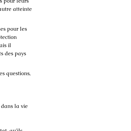
s pour leurs
autre atteinte
es pour les
tection
is il
ts des pays
es questions,
 dans la vie
at, qu’ils