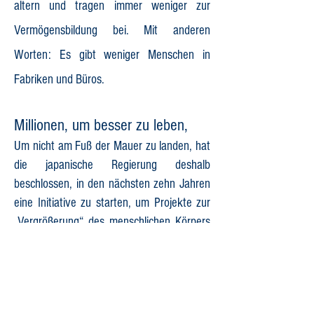
altern und tragen immer weniger zur
Vermögensbildung bei. Mit anderen
Worten: Es gibt weniger Menschen in
Fabriken und Büros.
Millionen, um besser zu leben,
Um nicht am Fuß der Mauer zu landen, hat
die japanische Regierung deshalb
beschlossen, in den nächsten zehn Jahren
eine Initiative zu starten, um Projekte zur
„Vergrößerung“ des menschlichen Körpers
zu finanzieren. Es wurden 25 Fachgebiete
identifiziert, die von einem Volumen von
100 Milliarden Yen oder etwa 921 Millionen
Dollar profitieren werden.